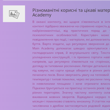
Різноманітні корисні та цікаві матер
Academy
В океані контенту, які щодня з'являються в інте
контент підібрано зважаючи на справжню користь дл
найрізноманітніші, від практичних порад до
психологічних особливостей. Користувач мож
повідомлення про події, і матеріали, які допомагаю
буття. Варто згадати, що регулярне звернення до h
Main Academy допомагає швидко орієнтуватися в
господарських справ, й внутрішнього світу. Текс
ускладнених конструкцій, і їх приємно гортати наві
напрямів, що регулярно з’являється на сторінках
догляду за типовими рослинами. Автори детально ви
під кавуни, які сорти краще обирати в різних рег
починати посів. Вони звертають увагу на тепловий 
температур і типові помилки, через які рослини гину
із невеликими площами і хоче отримати власн
Підказки ґрунтуються на практиці останніх років і в
різних територіях. Значну частину контенту ск
вживання мовних зворотів. Відвідувачі нерідко 
місяця» і помилково ставлять множину. У статтях н
числівника з дробом застосовується родовий відмі