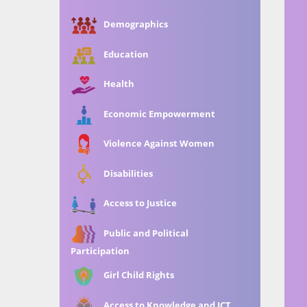
Demographics
Education
Health
Economic Empowerment
Violence Against Women
Disabilities
Access to Justice
Public and Political
Participation
Girl Child Rights
Access to Knowledge and ICT