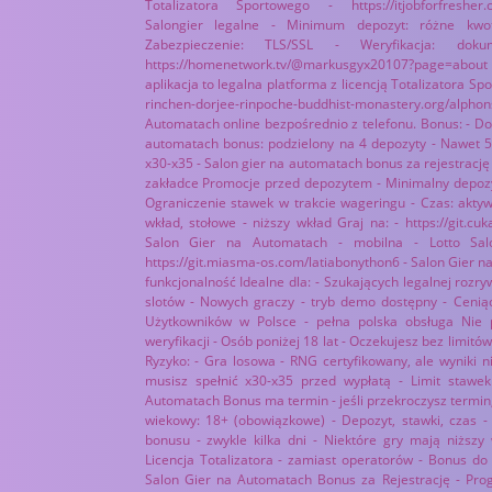
Totalizatora Sportowego - https://itjobforfresher
Salongier legalne - Minimum depozyt: różne kwo
Zabezpieczenie: TLS/SSL - Weryfikacja: dok
https://homenetwork.tv/@markusgyx20107?page=ab
aplikacja to legalna platforma z licencją Totalizatora Sp
rinchen-dorjee-rinpoche-buddhist-monastery.org/
Automatach online bezpośrednio z telefonu. Bonus: - Do 
automatach bonus: podzielony na 4 depozyty - Nawet 
x30-x35 - Salon gier na automatach bonus za rejestrację 
zakładce Promocje przed depozytem - Minimalny depozyt
Ograniczenie stawek w trakcie wageringu - Czas: aktyw
wkład, stołowe - niższy wkład Graj na: - https://git.c
Salon Gier na Automatach - mobilna - Lotto Sal
https://git.miasma-os.com/latiabonython6 - Salon Gier na
funkcjonalność Idealne dla: - Szukających legalnej rozr
slotów - Nowych graczy - tryb demo dostępny - Ceniąc
Użytkowników w Polsce - pełna polska obsługa Nie p
weryfikacji - Osób poniżej 18 lat - Oczekujesz bez limit
Ryzyko: - Gra losowa - RNG certyfikowany, ale wyniki 
musisz spełnić x30-x35 przed wypłatą - Limit stawe
Automatach Bonus ma termin - jeśli przekroczysz termin, 
wiekowy: 18+ (obowiązkowe) - Depozyt, stawki, czas -
bonusu - zwykle kilka dni - Niektóre gry mają niższy
Licencja Totalizatora - zamiast operatorów - Bonus do
Salon Gier na Automatach Bonus za Rejestrację - Prog