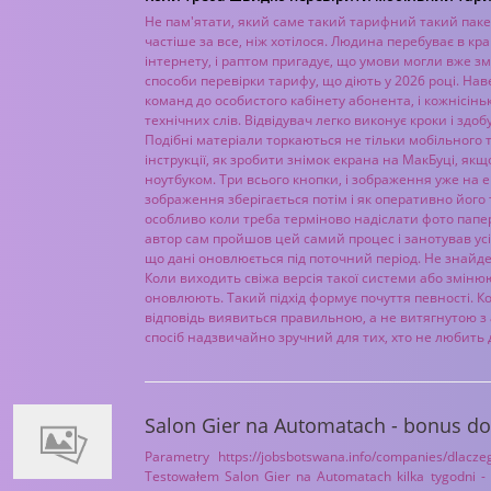
Не пам'ятати, який саме такий тарифний такий паке
частіше за все, ніж хотілося. Людина перебуває в кр
інтернету, і раптом пригадує, що умови могли вже зм
способи перевірки тарифу, що діють у 2026 році. Нав
команд до особистого кабінету абонента, і кожнісін
технічних слів. Відвідувач легко виконує кроки і здоб
Подібні матеріали торкаються не тільки мобільного т
інструкції, як зробити знімок екрана на МакБуці, 
ноутбуком. Три всього кнопки, і зображення уже на ек
зображення зберігається потім і як оперативно його 
особливо коли треба терміново надіслати фото папері
автор сам пройшов цей самий процес і занотував усі
що дані оновлюється під поточний період. Не знайде
Коли виходить свіжа версія такої системи або зміню
оновлюють. Такий підхід формує почуття певності. К
відповідь виявиться правильною, а не витягнутою з 
спосіб надзвичайно зручний для тих, хто не любить 
Salon Gier na Automatach - bonus d
Parametry https://jobsbotswana.info/companies/dlac
Testowałem Salon Gier na Automatach kilka tygodni - pe