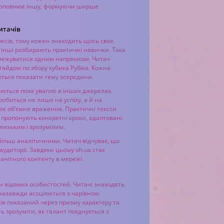
я доповнює іншу, формуючи ширше
итачів
есів, тому кожен знаходить щось своє.
, інші розбирають практичні навички. Така
обмежуватися одним напрямком. Читач
 гайдом по збору кубика Рубіка. Кожна
ється показати тему зсередини.
аються поза увагою в інших джерелах.
обиться не лише на успіху, а й на
ює об’ємне враження. Практичні тексти
пропонують конкретні кроки, адаптовані
лизьким і зрозумілим.
з більш аналітичними. Читач відчуває, що
удиторії. Завдяки цьому oh.ua стає
анітного контенту в мережі.
и відомих особистостей. Читачі знаходять
 назавжди асоціюється з чарівною
нів показаний через призму характеру та
ь зрозуміти, як талант поєднується з