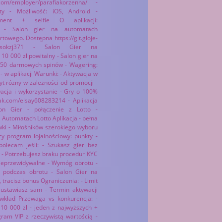
.com/employer/parafiakorzenna/ -
ty - Możliwość: iOS, Android -
ument + selfie O aplikacji:
out - Salon gier na automatach
ortowego. Dostępna https://git.gloje-
alphonsokzj371 - Salon Gier na
10 000 zł powitalny - Salon gier na
550 darmowych spinów - Wagering:
- w aplikacji Warunki: - Aktywacja w
 różny w zależności od promocji -
acja i wykorzystanie - Gry o 100%
ukak.com/elsay608283214 - Aplikacja
on Gier - połączenie z Lotto -
 Automatach Lotto Aplikacja - pełna
ywki - Miłośników szerokiego wyboru
y program lojalnościowy: punkty -
olecam jeśli: - Szukasz gier bez
ów - Potrzebujesz braku procedur KYC
nieprzewidywalne - Wymóg obrotu -
k podczas obrotu - Salon Gier na
tracisz bonus Ograniczenia: - Limit
 ustawiasz sam - Termin aktywacji
 wkład Przewaga vs konkurencja: -
 10 000 zł - jeden z najwyższych +
ram VIP z rzeczywistą wartością -