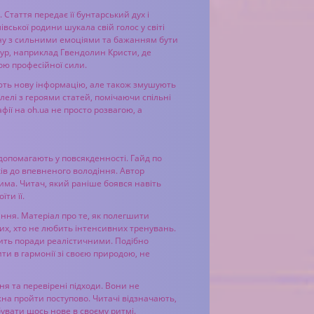
Стаття передає її бунтарський дух і
вської родини шукала свій голос у світі
ину з сильними емоціями та бажанням бути
гур, наприклад Гвендолин Кристи, де
ою професійної сили.
ають нову інформацію, але також змушують
елі з героями статей, помічаючи спільні
фії на oh.ua не просто розвагою, а
і допомагають у повсякденності. Гайд по
ків до впевненого володіння. Автор
чима. Читач, який раніше боявся навіть
ти її.
ання. Матеріал про те, як полегшити
тих, хто не любить інтенсивних тренувань.
ить поради реалістичними. Подібно
ити в гармонії зі своєю природою, не
ня та перевірені підходи. Вони не
на пройти поступово. Читачі відзначають,
бувати щось нове в своєму ритмі.