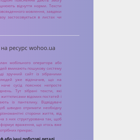
Подібні пояснення дають змогу
іцнюють відчуття норми. Тексти
 повсякденного мовлення, завдяки
разу застосовується в листах чи
 на ресурс wohoo.ua
лан мобільного оператора або
юдей вмикають пошукову систему
оді зручний сайт із зібраними
о людей уже відзначив, що на
к, наче сусід пояснює непросте
ень. Тут зібрані тексти, які
життєписами відомих постатей і
ють із пантелику. Відвідувачі
 щоб швидко отримати необхідну
різноманітні сторони життя, від
жна з них структурована так, щоб
е формує враження, що хтось вже
потрібних прикрас.
 або інші побутові деталі