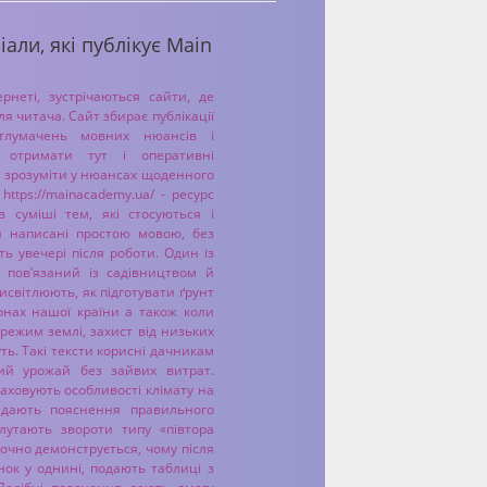
іали, які публікує Main
рнеті, зустрічаються сайти, де
я читача. Сайт збирає публікації
 тлумачень мовних нюансів і
е отримати тут і оперативні
ть зрозуміти у нюансах щоденного
ttps://mainacademy.ua/ - ресурс
 суміші тем, які стосуються і
ти написані простою мовою, без
ть увечері після роботи. Один із
, пов’язаний із садівництвом й
світлюють, як підготувати ґрунт
іонах нашої країни а також коли
режим землі, захист від низьких
ть. Такі тексти корисні дачникам
ий урожай без зайвих витрат.
раховують особливості клімату на
ладають пояснення правильного
плутають звороти типу «півтора
аочно демонструється, чому після
нок у однині, подають таблиці з