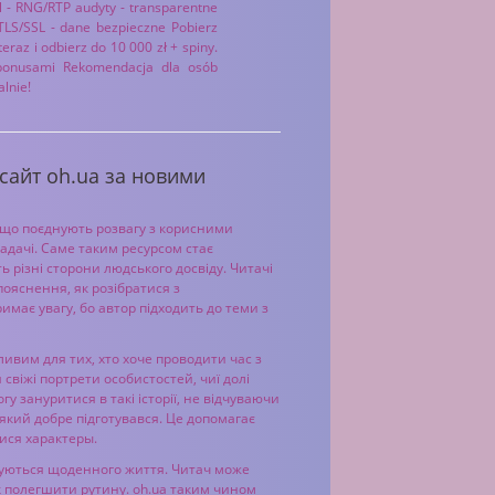
l - RNG/RTP audyty - transparentne
 TLS/SSL - dane bezpieczne Pobierz
eraz i odbierz do 10 000 zł + spiny.
 bonusami Rekomendacja dla osób
lnie!
 сайт oh.ua за новими
, що поєднують розвагу з корисними
адачі. Саме таким ресурсом стає
ають різні сторони людського досвіду. Читачі
і пояснення, як розібратися з
имає увагу, бо автор підходить до теми з
ливим для тих, хто хоче проводити час з
 свіжі портрети особистостей, чиї долі
 зануритися в такі історії, не відчуваючи
 який добре підготувався. Це допомагає
ися характеры.
тосуються щоденного життя. Читач може
як полегшити рутину. oh.ua таким чином