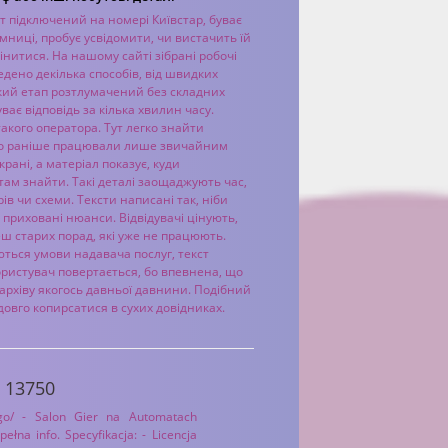
т підключений на номері Київстар, буває
амниці, пробує усвідомити, чи вистачить їй
інитися. На нашому сайті зібрані робочі
едено декілька способів, від швидких
ький етап розтлумачений без складних
уває відповідь за кілька хвилин часу.
акого оператора. Тут легко знайти
якщо раніше працювали лише звичайним
рані, а матеріал показує, куди
там знайти. Такі деталі заощаджують час,
в чи схеми. Тексти написані так, ніби
 приховані нюанси. Відвідувачі цінують,
ш старих порад, які уже не працюють.
ються умови надавача послуг, текст
ористувач повертається, бо впевнена, що
архіву якогось давньої давнини. Подібний
довго копирсатися в сухих довідниках.
o 13750
zego/ - Salon Gier na Automatach
łna info. Specyfikacja: - Licencja