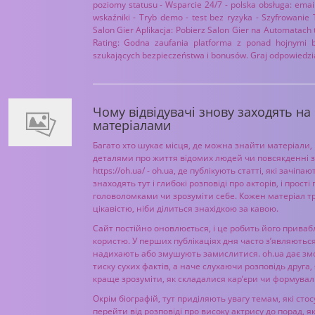
poziomy statusu - Wsparcie 24/7 - polska obsługa: emai
wskaźniki - Tryb demo - test bez ryzyka - Szyfrowanie
Salon Gier Aplikacja: Pobierz Salon Gier na Automatach t
Rating: Godna zaufania platforma z ponad hojnymi
szukających bezpieczeństwa i bonusów. Graj odpowiedzia
Чому відвідувачі знову заходять на
матеріалами
Багато хто шукає місця, де можна знайти матеріали
деталями про життя відомих людей чи повсякденні з
https://oh.ua/ - oh.ua, де публікують статті, які зачіп
знаходять тут і глибокі розповіді про акторів, і прост
головоломками чи зрозуміти себе. Кожен матеріал тр
цікавістю, ніби ділиться знахідкою за кавою.
Сайт постійно оновлюється, і це робить його приваб
користю. У перших публікаціях дня часто з’являються
надихають або змушують замислитися. oh.ua дає змогу
тиску сухих фактів, а наче слухаючи розповідь друга,
краще зрозуміти, як складалися кар’єри чи формувал
Окрім біографій, тут приділяють увагу темам, які с
перейти від розповіді про високу актрису до порад, 