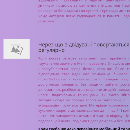
відмінками і порівняння з іншими іменниками. 
уникнути помилок, запозичених з інших мов і зм
викладено без академічної сухості, з прикладами з
чому матеріал легко відкладається в пам’яті і од
розмовах.
Через що відвідувачі повертаються
регулярно
Коли постає раптове запитання про тарифний п
тлумачення звичного імені, переважна більшість л
і розгублюються серед безлічі сторінок. Саме т
відповідями стає надійного помічника. Чимал
https://wohoo.ua/ - wohoo.ua статті складені та
доступними словами, без жодних зайвих ускладн
допомагають розібратися з щоденними дрібницями, 
навіть податковими тонкощами, які часто збива
заходять сюди не заради голосних заголовків, а
інформацію і рухатися далі. Матеріали охоплюють 
кухонних секретів до календарних дат і подій, і ко
читач міг використати отримані знання відразу. Ц
подолав цей шлях і поділився досвідом своїм без не
Коли треба швидко перевірити мобільний тариф