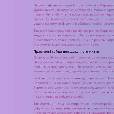
Не менш цікаво виглядає історія принцеси Маргарет. 
музикальність, показуючи, як молода дівчина з королі
правил. Читач бачить не просто факти, а живу люд
собою. Подібний підхід застосовується й до інших фі
акцент на тому, як фізичні особливості стали частин
Такі матеріали працюють на кількох рівнях. Вони д
задуматися про власне життя. Читач проводить парал
риси в боротьбі за місце під сонцем. Це робить біогра
інструментом для кращого розуміння себе.
Практичні гайди для щоденного життя
Окрім історій про зірок, сайт пропонує матеріали, як
збору кубика Рубіка, наприклад, веде від перших кро
пояснює техніки доступно, ніби показує трюк за пле
торкатися головоломки, отримує реальний шанс освої
Інші тексти торкаються питань здоров’я та самопізн
навантаження на живіт, пропонує м’які підходи для 
Акцент на регулярності та правильному диханні роб
розбирається тема інтроверсії, де пояснюється, як ж
намагаючись перебудувати себе.
Такі статті цінні тим, що спираються на спостережен
обіцяють миттєвих змін, а показують шлях, який мож
що після таких матеріалів з’являється бажання спро