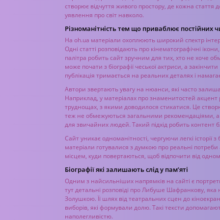
створює відчуття живого простору, де кожна статт
уявлення про світ навколо.
Різноманітність тем що приваблює постійних ч
На oh.ua матеріали охоплюють широкий спектр інтер
Одні статті розповідають про кінематографічні ікони
палітра робить сайт зручним для тих, хто не хоче 
може почати з біографії чеської актриси, а закінчити
публікація тримається на реальних деталях і намага
Автори звертають увагу на нюанси, які часто залиш
Наприклад, у матеріалах про знаменитостей акцент р
труднощах, з якими доводилося стикатися. Це створ
теж не обмежуються загальними рекомендаціями, а 
для звичайних людей. Такий підхід робить контент б
Сайт уникає одноманітності, чергуючи легкі історії 
матеріали готувалися з думкою про реальні потреби а
місцем, куди повертаються, щоб відпочити від одном
Біографії які залишають слід у пам’яті
Одним з найсильніших напрямків на сайті є портрет
тут детальні розповіді про Либуше Шафранкову, яка
Золушкою. Її шлях від театральних сцен до кіноекра
виборів, які формували долю. Такі тексти допомагают
наполегливістю.