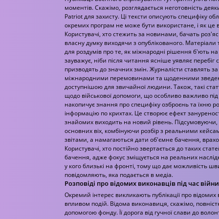
моментів. Скажімо, розглядається неготовність деяк
Patriot для захисту. Ці тексти описують специфіку о
окремих програм не може бути використане, і як це 
Користувачі, хто стежить за новинами, бачать роз'
власну думку виходячи з опублікованого. Матеріали
для роздумів про те, як міжнародні рішення б'ють на
зауважує, ніби після читання ясніше уявляє перебіг с
призводять до значних змін. Журналісти ставлять за
міжнародними перемовинами та щоденними зведен
доступнішою для звичайної людини. Також, такі ста
щодо військової допомоги, що особливо важливо під 
накопичує знання про специфіку озброєнь та їхню ро
інформацію по крихтах. Це створює ефект зануреності
знайомих виходить на новий рівень. Підсумовуючи, 
основних віх, комбінуючи розбір з реальними кейсам
звітами, а намагаються дати об'ємне бачення, врах
Користувачі, хто постійно звертається до таких стате
бачення, адже фокус зміщується на реальних наслід
у кого близькі на фронті, тому що дає можливість ш
повідомляють, яка подається в медіа.
Розповіді про відомих виконавців під час війни
Окремий інтерес викликають публікації про відомих в
впливом подій. Відома виконавиця, скажімо, повніст
допомогою фонду. Її дорога від гучної слави до воло