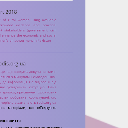
rt 2018
e of rural women using available
provided evidence and practical
 stakeholders (government, civil
nd enhance the economic and social
omen’s empowerment in Pakistan
dis.org.ua
сце, що зводить докупи важливі
аються з минулим і сьогоденням.
де інформація не відірвані від
ще усвідомити ситуацію. Сайт
чи дописи, присвячені фронтових
час випробувань. Користувачі, хто
, нерідко відзначають
rodis.org.ua
ові матеріали, що об'єднують
денне життя
гляд скрупульозним описом знакових