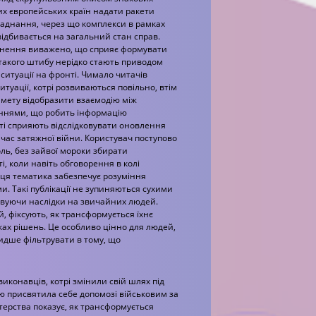
их європейських країн надати ракети
бладнання, через що комплекси в рамках
відбивається на загальний стан справ.
яснення виважено, що сприяє формувати
 такого штибу нерідко стають приводом
 ситуації на фронті. Чимало читачів
итуації, котрі розвиваються повільно, втім
 мету відобразити взаємодію між
нями, що робить інформацію
тті сприяють відслідковувати оновлення
час затяжної війни. Користувач поступово
ль, без зайвої мороки збирати
, коли навіть обговорення в колі
ця тематика забезпечує розуміння
и. Такі публікації не зупиняються сухими
овуючи наслідки на звичайних людей.
й, фіксують, як трансформується їхнє
ках рішень. Це особливо цінно для людей,
видше фільтрувати в тому, що
иконавців, котрі змінили свій шлях під
ю присвятила себе допомозі військовим за
нтерства показує, як трансформується