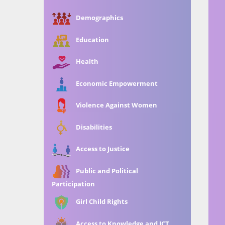
Demographics
Education
Health
Economic Empowerment
Violence Against Women
Disabilities
Access to Justice
Public and Political
Participation
Girl Child Rights
Access to Knowledge and ICT