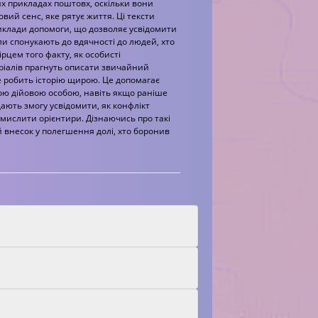
цих прикладах поштовх, оскільки вони
вий сенс, яке рятує життя. Ці тексти
иклади допомоги, що дозволяє усвідомити
али спонукають до вдячності до людей, хто
ірцем того факту, як особисті
іалів прагнуть описати звичайний
це робить історію щирою. Це допомагає
ною дійовою особою, навіть якщо раніше
ають змогу усвідомити, як конфлікт
смислити орієнтири. Дізнаючись про такі
 внесок у полегшення долі, хто боронив