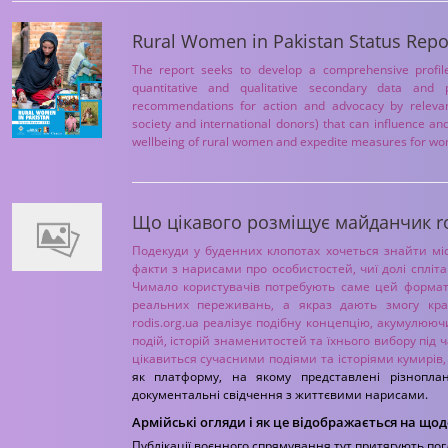
Rural Women in Pakistan Status Repo
The report seeks to develop a comprehensive profil
quantitative and qualitative secondary data and 
recommendations for action and advocacy by relevant
society and international donors) that can influence a
wellbeing of rural women and expedite measures for w
Що цікавого розміщує майданчик ro
Подекуди у буденних клопотах хочеться знайти мі
факти з нарисами про особистостей, чиї долі спліт
Чимало користувачів потребують саме цей формат, 
реальних переживань, а якраз дають змогу кра
rodis.org.ua реалізує подібну концепцію, акумулюю
подій, історій знаменитостей та їхнього вибору під 
цікавиться сучасними подіями та історіями кумирів
як платформу, на якому представлені різноплан
документальні свідчення з життєвими нарисами.
Армійські огляди і як це відображається на що
Публікації воєнного спрямування тут притягують по