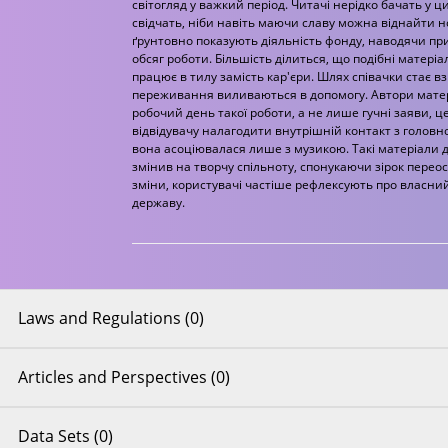
світогляд у важкий період. Читачі нерідко бачать у 
свідчать, ніби навіть маючи славу можна віднайти но
ґрунтовно показують діяльність фонду, наводячи пр
обсяг роботи. Більшість ділиться, що подібні матері
працює в тилу замість кар'єри. Шлях співачки стає вз
переживання виливаються в допомогу. Автори матер
робочий день такої роботи, а не лише гучні заяви, 
відвідувачу налагодити внутрішній контакт з голов
вона асоціювалася лише з музикою. Такі матеріали д
змінив на творчу спільноту, спонукаючи зірок перео
зміни, користувачі частіше рефлексують про власний
державу.
Laws and Regulations (0)
Articles and Perspectives (0)
Data Sets (0)