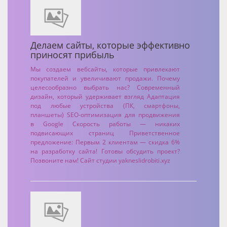
Делаем сайты, которые эффективно
приносят прибыль
Мы создаем вебсайты, которые привлекают
покупателей и увеличивают продажи. Почему
целесообразно выбрать нас? Современный
дизайн, который удерживает взгляд Адаптация
под любые устройства (ПК, смартфоны,
планшеты) SEO-оптимизация для продвижения
в Google Скорость работы — никаких
подвисающих страниц Приветственное
предложение: Первым 2 клиентам — скидка 6%
на разработку сайта! Готовы обсудить проект?
Позвоните нам!
Сайт студии yakneslidrobiti.xyz