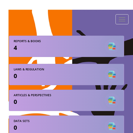
Toggle
naviga
REPORTS & BOOKS
4
LAWS & REGULATION
0
ARTICLES & PERSPECTIVES
0
DATA SETS
0