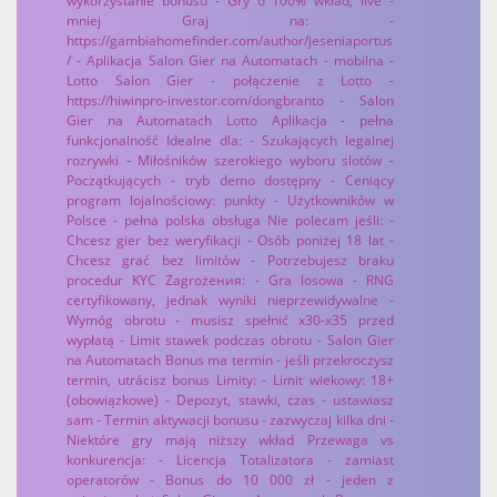
wykorzystanie bonusu - Gry o 100% wkład, live -
mniej Graj na: -
https://gambiahomefinder.com/author/jeseniaportus
/ - Aplikacja Salon Gier na Automatach - mobilna -
Lotto Salon Gier - połączenie z Lotto -
https://hiwinpro-investor.com/dongbranto - Salon
Gier na Automatach Lotto Aplikacja - pełna
funkcjonalność Idealne dla: - Szukających legalnej
rozrywki - Miłośników szerokiego wyboru slotów -
Początkujących - tryb demo dostępny - Ceniący
program lojalnościowy: punkty - Użytkowników w
Polsce - pełna polska obsługa Nie polecam jeśli: -
Chcesz gier bez weryfikacji - Osób poniżej 18 lat -
Chcesz grać bez limitów - Potrzebujesz braku
procedur KYC Zagrożения: - Gra losowa - RNG
certyfikowany, jednak wyniki nieprzewidywalne -
Wymóg obrotu - musisz spełnić x30-x35 przed
wypłatą - Limit stawek podczas obrotu - Salon Gier
na Automatach Bonus ma termin - jeśli przekroczysz
termin, utrácisz bonus Limity: - Limit wiekowy: 18+
(obowiązkowe) - Depozyt, stawki, czas - ustawiasz
sam - Termin aktywacji bonusu - zazwyczaj kilka dni -
Niektóre gry mają niższy wkład Przewaga vs
konkurencja: - Licencja Totalizatora - zamiast
operatorów - Bonus do 10 000 zł - jeden z