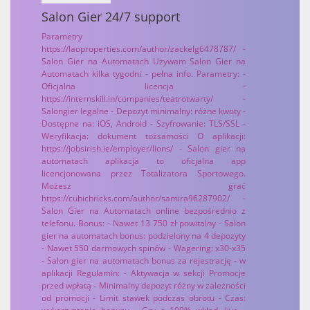
Salon Gier 24/7 support
Parametry
https://laoproperties.com/author/zackelg6478787/ -
Salon Gier na Automatach Używam Salon Gier na
Automatach kilka tygodni - pełna info. Parametry: -
Oficjalna licencja -
https://internskill.in/companies/teatrotwarty/ -
Salongier legalne - Depozyt minimalny: różne kwoty -
Dostępne na: iOS, Android - Szyfrowanie: TLS/SSL -
Weryfikacja: dokument tożsamości O aplikacji:
https://jobsirish.ie/employer/lions/ - Salon gier na
automatach aplikacja to oficjalna app
licencjonowana przez Totalizatora Sportowego.
Możesz grać
https://cubicbricks.com/author/samira96287902/ -
Salon Gier na Automatach online bezpośrednio z
telefonu. Bonus: - Nawet 13 750 zł powitalny - Salon
gier na automatach bonus: podzielony na 4 depozyty
- Nawet 550 darmowych spinów - Wagering: x30-x35
- Salon gier na automatach bonus za rejestrację - w
aplikacji Regulamin: - Aktywacja w sekcji Promocje
przed wpłatą - Minimalny depozyt różny w zależności
od promocji - Limit stawek podczas obrotu - Czas: