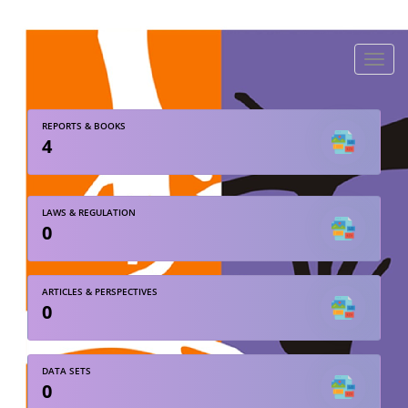
Toggle
naviga
REPORTS & BOOKS
4
LAWS & REGULATION
0
ARTICLES & PERSPECTIVES
0
DATA SETS
0