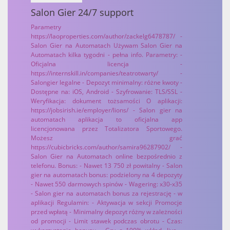
Salon Gier 24/7 support
Parametry
https://laoproperties.com/author/zackelg6478787/ -
Salon Gier na Automatach Używam Salon Gier na
Automatach kilka tygodni - pełna info. Parametry: -
Oficjalna licencja -
https://internskill.in/companies/teatrotwarty/ -
Salongier legalne - Depozyt minimalny: różne kwoty -
Dostępne na: iOS, Android - Szyfrowanie: TLS/SSL -
Weryfikacja: dokument tożsamości O aplikacji:
https://jobsirish.ie/employer/lions/ - Salon gier na
automatach aplikacja to oficjalna app
licencjonowana przez Totalizatora Sportowego.
Możesz grać
https://cubicbricks.com/author/samira96287902/ -
Salon Gier na Automatach online bezpośrednio z
telefonu. Bonus: - Nawet 13 750 zł powitalny - Salon
gier na automatach bonus: podzielony na 4 depozyty
- Nawet 550 darmowych spinów - Wagering: x30-x35
- Salon gier na automatach bonus za rejestrację - w
aplikacji Regulamin: - Aktywacja w sekcji Promocje
przed wpłatą - Minimalny depozyt różny w zależności
od promocji - Limit stawek podczas obrotu - Czas: