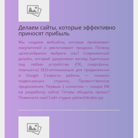
Делаем сайты, которые эффективно
приносят прибыль
Мы создаем вебсайты, которые привлекают
покупателей и увеличивают продажи. Почему
целесообразно выбрать нас? Современный
дизайн, который удерживает взгляд Адаптация
под любые устройства (ПК, смартфоны,
планшеты) SEO-оптимизация для продвижения
в Google Скорость работы — никаких
подвисающих страниц Приветственное
предложение: Первым 2 клиентам — скидка 6%
на разработку сайта! Готовы обсудить проект?
Позвоните нам!
Сайт студии yakneslidrobiti.xyz