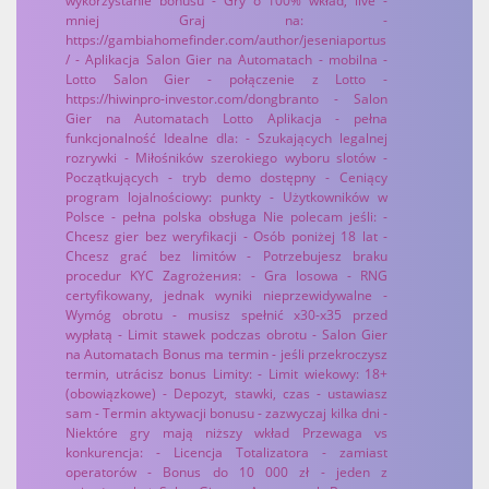
wykorzystanie bonusu - Gry o 100% wkład, live -
mniej Graj na: -
https://gambiahomefinder.com/author/jeseniaportus
/ - Aplikacja Salon Gier na Automatach - mobilna -
Lotto Salon Gier - połączenie z Lotto -
https://hiwinpro-investor.com/dongbranto - Salon
Gier na Automatach Lotto Aplikacja - pełna
funkcjonalność Idealne dla: - Szukających legalnej
rozrywki - Miłośników szerokiego wyboru slotów -
Początkujących - tryb demo dostępny - Ceniący
program lojalnościowy: punkty - Użytkowników w
Polsce - pełna polska obsługa Nie polecam jeśli: -
Chcesz gier bez weryfikacji - Osób poniżej 18 lat -
Chcesz grać bez limitów - Potrzebujesz braku
procedur KYC Zagrożения: - Gra losowa - RNG
certyfikowany, jednak wyniki nieprzewidywalne -
Wymóg obrotu - musisz spełnić x30-x35 przed
wypłatą - Limit stawek podczas obrotu - Salon Gier
na Automatach Bonus ma termin - jeśli przekroczysz
termin, utrácisz bonus Limity: - Limit wiekowy: 18+
(obowiązkowe) - Depozyt, stawki, czas - ustawiasz
sam - Termin aktywacji bonusu - zazwyczaj kilka dni -
Niektóre gry mają niższy wkład Przewaga vs
konkurencja: - Licencja Totalizatora - zamiast
operatorów - Bonus do 10 000 zł - jeden z