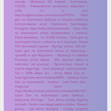
metody - Możliwość: iOS, Android - Szyfrowanie:
TLS/SSL - Potwierdzenie tożsamości: dokument +
selfie Co to jest:
http://zzdgitea.stnav.com/ameecatt476214 - Salon
gier na automatach aplikacja to oficjalna platforma
licencjonowana przez Totalizatora Sportowego.
Dostępna https://allbio.link/junkomedin - Salon Gier
na Automatach online bezpośrednio z telefonu.
Pakiet powitalny: - Do 10 000 zł bonus - Salon gier na
automatach bonus: rozłożony na 4 depozyty - Nawet
550 darmowych spinów - Wymóg obrotu: x30-x35 -
Salon gier na automatach bonus za rejestrację -
sprawdź w app Regulamin: - Aktywacja w zakładce
Promocje przed wpłatą - Min. depozyt zależy w
zależności od promocji - Ograniczenie stawek w
trakcie wageringu - Czas: aktywacja i wykorzystanie -
Gry o 100% wkład, live - niższy wkład Graj na: -
https://git.etwo.dev/cshtobias49895 - Aplikacja Salon
Gier na Automatach - mobilna - Lotto Salon Gier -
integracja loterii -
https://budbizreviews.com/author/chadwick46s182/ -
Salon Gier na Automatach Lotto Aplikacja -
połączenie Dla kogo: - Tych, którzy szukają legalnej
rozrywki - Fanów szerokiego wyboru slotów - Nowych
graczy - tryb demo dostępny - Ceniący program