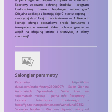
w pełni legalnie. Legalna rozrywka — Totalizator
Sportowy zapewnia ochronę środków i program
lojalnościowy. Szukasz legalnego salonu gier?
Oficjalna aplikacja z licencją daje Ci start z dopłatą —
skorzystaj dziś! Graj z Totalizatorem — Aplikacja z
licencją oferuje poczatkowe środki bonusowe i
transparentne warunki. Pełna ochrona gracza —
wejdź na oficjalną stronę i skorzystaj z oferty
startowej!
Salongier parametry
Parametry https://huis-
dubai.com/author/sunny25006097/ - Salon Gier na
Automatach Sprawdzałem Salon Gier na
Automatach miesiąc - pełna info. Parametry: -
Licencja Totalizatora Sportowego -
https://git.nathanspackman.com/wendiluna57352 -
Salongier legalne - Minimum depozyt: zależy od