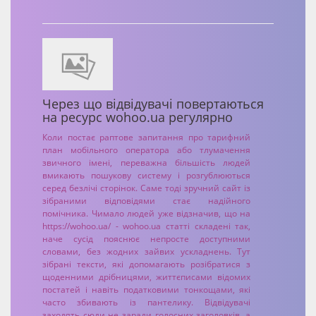
Через що відвідувачі повертаються
на ресурс wohoo.ua регулярно
Коли постає раптове запитання про тарифний
план мобільного оператора або тлумачення
звичного імені, переважна більшість людей
вмикають пошукову систему і розгублюються
серед безлічі сторінок. Саме тоді зручний сайт із
зібраними відповідями стає надійного
помічника. Чимало людей уже відзначив, що на
https://wohoo.ua/ - wohoo.ua статті складені так,
наче сусід пояснює непросте доступними
словами, без жодних зайвих ускладнень. Тут
зібрані тексти, які допомагають розібратися з
щоденними дрібницями, життєписами відомих
постатей і навіть податковими тонкощами, які
часто збивають із пантелику. Відвідувачі
заходять сюди не заради голосних заголовків, а