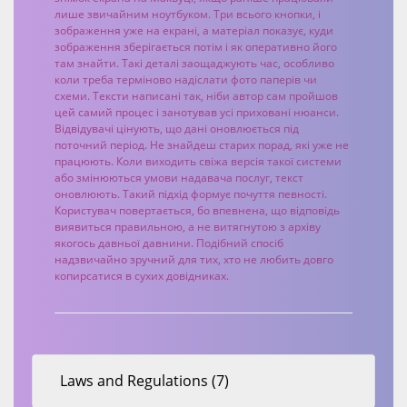
лише звичайним ноутбуком. Три всього кнопки, і
зображення уже на екрані, а матеріал показує, куди
зображення зберігається потім і як оперативно його
там знайти. Такі деталі заощаджують час, особливо
коли треба терміново надіслати фото паперів чи
схеми. Тексти написані так, ніби автор сам пройшов
цей самий процес і занотував усі приховані нюанси.
Відвідувачі цінують, що дані оновлюється під
поточний період. Не знайдеш старих порад, які уже не
працюють. Коли виходить свіжа версія такої системи
або змінюються умови надавача послуг, текст
оновлюють. Такий підхід формує почуття певності.
Користувач повертається, бо впевнена, що відповідь
виявиться правильною, а не витягнутою з архіву
якогось давньої давнини. Подібний спосіб
надзвичайно зручний для тих, хто не любить довго
копирсатися в сухих довідниках.
Laws and Regulations (7)