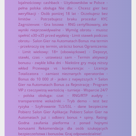
lojalnościowy: cashback - Użytkowników w Polsce -
pełna polska obsługa Nie dla: - Chcesz gier bez
weryfikacji - Osób poniżej 18 lat - Oczekujesz bez
limitów - Potrzebujesz braku procedur KYC
Zagrożения: - Gra losowa - RNG certyfikowany, ale
wyniki nieprzewidywalne - Wymóg obrotu - musisz
spełnić x30-x35 przed wypłatą - Limit stawek podczas
obrotu - Salon Gier na Automatach Bonus ma termin
- przekroczy się termin, utrácisz bonus Ograniczenia:
- Limit wiekowy: 18+ (obowiązkowe) - Depozyt,
stawki, czas - ustawiasz sam - Termin aktywacji
bonusu - zwykle kilka dni - Niektóre gry mają niższy
wkład Przewaga vs konkurencja: - Licencja
Totalizatora - zamiast nieznanych operatorów -
Bonus do 10 000 zł - jeden z najwyższych + Salon
Gier na Automatach Bonus za Rejestrację - Program
VIP z rzeczywistą wartością - turnieje - Wsparcie 24/7
- polska obsługa: czat - RNG/RTP audyty -
transparentne wskaźniki - Tryb demo - test bez
ryzyka - Szyfrowanie TLS/SSL - dane bezpieczne
Pobierz Salon Gier Aplikacja: Pobierz Salon Gier na
Automatach już i odbierz bonus + spiny. Rating:
Godna zaufania platforma z ponad hojnymi
bonusami Rekomendacja dla osób szukających
bezpieczeństwa i bonusów. Graj odpowiedzialnie!