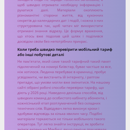
щоб швидко отримати необхідну інформацію і
рухатися далі. Матеріали охоплюють
різноманітні сторони життя, від кухонних
секретів до календарних дат і подій, і кожна з них
структурована так, щоб читач міг використати
отримані знання відразу. Це формує враження,
що хтось вже подолав цей шлях і поділився
досвідом своїм без непотрібних прикрас.
Коли треба швидко перевірити мобільний тариф
або інші побутові деталі
Не пам'ятати, який саме такий тарифний такий пакет
підключений на номері Київстар, буває частіше за все,
ніж хотілося. Людина перебуває в крамниці, пробує
усвідомити, чи вистачить їй інтернету, і раптом
пригадує, що умови могли вже змінитися. На нашому
сайті зібрані робочі способи перевірки тарифу, що
діють у 2026 році. Наведено декілька способів, від
швидких команд до особистого кабінету абонента, і
кожнісінький етап розтлумачений без складних
технічних слів. Відвідувач легко виконує кроки і
здобуває відповідь за кілька хвилин часу. Подібні
матеріали торкаються не тільки мобільного такого
оператора. Тут легко знайти інструкції, як зробити
знімок екрана на МакБуці, якщо раніше працювали