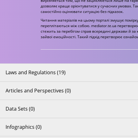
вирізняється тим, що не зациклюється лише на гаря
дозволяє краще орієнтуватися у сучасних умовах. Так
самостійно оцінювати ситуацію без підказок.
Читання матеріалів на цьому порталі змушує поміркува
переплітаються між собою. mediator.te.ua перетворює
стежить за перебігом справ всередині держави й за
зайвої емоційності. Такий підхід перетворює ознай
Laws and Regulations (19)
Articles and Perspectives (0)
Data Sets (0)
Infographics (0)