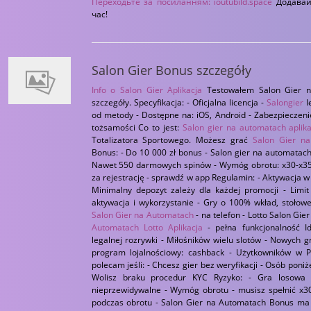
Переходьте за посиланням:
ioutubild.space
Додавайт
час!
Salon Gier Bonus szczegóły
Info o
Salon Gier Aplikacja
Testowałem Salon Gier na
szczegóły. Specyfikacja: - Oficjalna licencja -
Salongier
l
od metody - Dostępne na: iOS, Android - Zabezpieczeni
tożsamości Co to jest:
Salon gier na automatach aplika
Totalizatora Sportowego. Możesz grać
Salon Gier na
Bonus: - Do 10 000 zł bonus - Salon gier na automatach
Nawet 550 darmowych spinów - Wymóg obrotu: x30-x35 
za rejestrację - sprawdź w app Regulamin: - Aktywacja 
Minimalny depozyt zależy dla każdej promocji - Limi
aktywacja i wykorzystanie - Gry o 100% wkład, stołowe
Salon Gier na Automatach
- na telefon - Lotto Salon Gier
Automatach Lotto Aplikacja
- pełna funkcjonalność Id
legalnej rozrywki - Miłośników wielu slotów - Nowych g
program lojalnościowy: cashback - Użytkowników w P
polecam jeśli: - Chcesz gier bez weryfikacji - Osób poniż
Wolisz braku procedur KYC Ryzyko: - Gra losowa -
nieprzewidywalne - Wymóg obrotu - musisz spełnić x30
podczas obrotu - Salon Gier na Automatach Bonus ma te