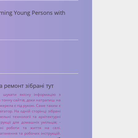
aming Young Persons with
а ремонт зібрані тут
 шукати якісну інформацію з
 тонну сайтів, доки натрапиш на
джерела є під рукою. Саме таким є
ігатор. На одній сторінці зібрані
ельні технології та архітектурні
трукції для домашніх умільців; -
дні роботи та життя на селі.
атхнення та робочих інструкцій.