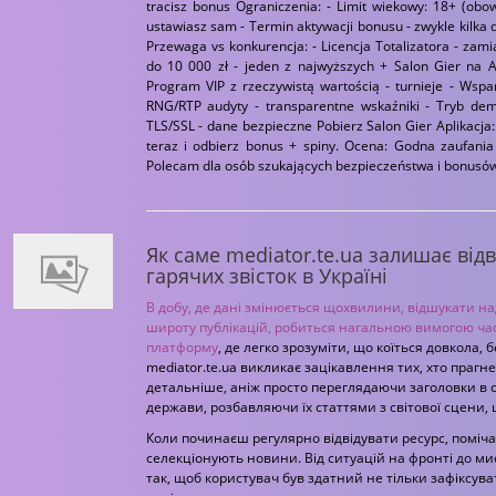
tracisz bonus Ograniczenia: - Limit wiekowy: 18+ (obow
ustawiasz sam - Termin aktywacji bonusu - zwykle kilka d
Przewaga vs konkurencja: - Licencja Totalizatora - zam
do 10 000 zł - jeden z najwyższych + Salon Gier na 
Program VIP z rzeczywistą wartością - turnieje - Wspar
RNG/RTP audyty - transparentne wskaźniki - Tryb dem
TLS/SSL - dane bezpieczne Pobierz Salon Gier Aplikacja
teraz i odbierz bonus + spiny. Ocena: Godna zaufani
Polecam dla osób szukających bezpieczeństwa i bonusów.
Як саме mediator.te.ua залишає ві
гарячих звісток в Україні
В добу, де дані змінюється щохвилини, відшукати над
широту публікацій, робиться нагальною вимогою час
платформу
, де легко зрозуміти, що коїться довкола,
mediator.te.ua викликає зацікавлення тих, хто прагн
детальніше, аніж просто переглядаючи заголовки в с
держави, розбавляючи їх статтями з світової сцени,
Коли починаєш регулярно відвідувати ресурс, поміча
селекціонують новини. Від ситуацій на фронті до ми
так, щоб користувач був здатний не тільки зафіксуват