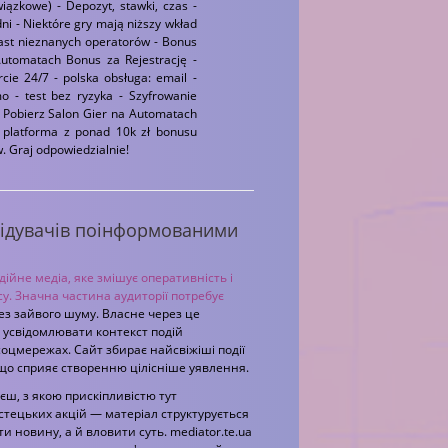
iązkowe) - Depozyt, stawki, czas -
ni - Niektóre gry mają niższy wkład
iast nieznanych operatorów - Bonus
Automatach Bonus za Rejestrację -
cie 24/7 - polska obsługa: email -
o - test bez ryzyka - Szyfrowanie
: Pobierz Salon Gier na Automatach
a platforma z ponad 10k zł bonusu
 Graj odpowiedzialnie!
двідувачів поінформованими
ійне медіа, яке змішує оперативність і
у. Значна частина аудиторії потребує
 без зайвого шуму. Власне через це
е усвідомлювати контекст подій
оцмережах. Сайт збирає найсвіжіші події
 що сприяє створенню цілісніше уявлення.
єш, з якою прискіпливістю тут
стецьких акцій — матеріал структурується
и новину, а й вловити суть. mediator.te.ua