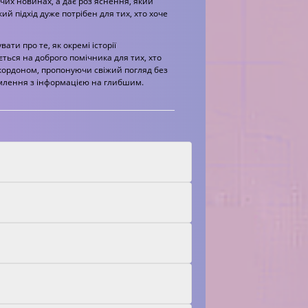
чих новинах, а дає роз'яснення, який
ий підхід дуже потрібен для тих, хто хоче
ти про те, як окремі історії
ться на доброго помічника для тих, хто
 кордоном, пропонуючи свіжий погляд без
омлення з інформацією на глибшим.