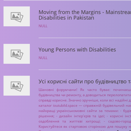
Moving from the Margins - Mainstre
Disabilities in Pakistan
NULL
Young Persons with Disabilities
NULL
Усі корисні сайти про будівництво т
Шановні форумчани! Як часто буває: починаєш
будівництва чи ремонту, а доводиться перелопатити
справді корисне. Значно зручніше, коли всі надійні 
каталог ioutubild.space — справжній будівельний нав
найкращі українськомовні сайти за темами: - будів
рішення; - дизайн інтер'єрів та ідеї; - корисні інс
оздоблення та життєві хитрощі; - садово-горо
Користуйтеся як стартовою сторінкою для пошуку н