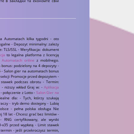
е в закладки та економте свій
 Automatach kilka tygodni - oto
egalne - Depozyt minimalny: zależy
e: TLS/SSL - Weryfikacja: dokument
cja
to legalna platforma z licencją
 Automatach online
z mobilnego.
 bonus: podzielony na 4 depozyty -
- Salon gier na automatach bonus
w sekcji Promocje przed depozytem -
t stawek podczas obrotu - Termin:
 - niższy wkład Graj w: -
Aplikacja
 - połączenie z Lotto -
Salon Gier na
ealne dla: - Tych, którzy szukają
raczy - tryb demo dostępny - Lubią
olsce - pełna polska obsługa Nie
ej 18 lat - Chcesz grać bez limitów -
 RNG certyfikowany, ale wyniki
-x35 przed wypłatą - Limit stawek
rmin - jeśli przekroczysz termin,