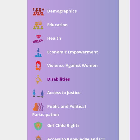
Demographics
Education
Health
Economic Empowerment
Violence Against Women
Disabilities
Access to Justice
Public and Political
Participation
Girl Child Rights
Access to Knowledge and ICT