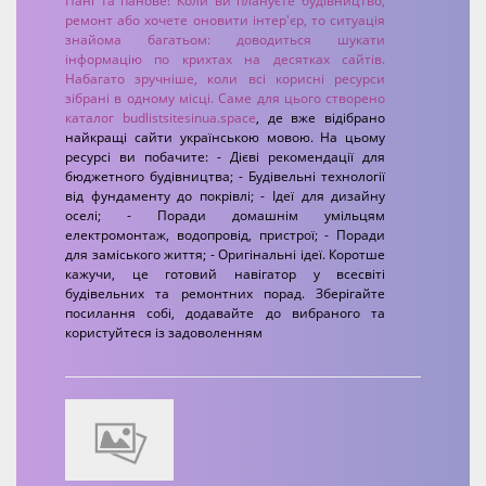
Пані та панове! Коли ви плануєте будівництво,
ремонт або хочете оновити інтер'єр, то ситуація
знайома багатьом: доводиться шукати
інформацію по крихтах на десятках сайтів.
Набагато зручніше, коли всі корисні ресурси
зібрані в одному місці. Саме для цього створено
каталог
budlistsitesinua.space
, де вже відібрано
найкращі сайти українською мовою. На цьому
ресурсі ви побачите: - Дієві рекомендації для
бюджетного будівництва; - Будівельні технології
від фундаменту до покрівлі; - Ідеї для дизайну
оселі; - Поради домашнім умільцям
електромонтаж, водопровід, пристрої; - Поради
для заміського життя; - Оригінальні ідеї. Коротше
кажучи, це готовий навігатор у всесвіті
будівельних та ремонтних порад. Зберігайте
посилання собі, додавайте до вибраного та
користуйтеся із задоволенням