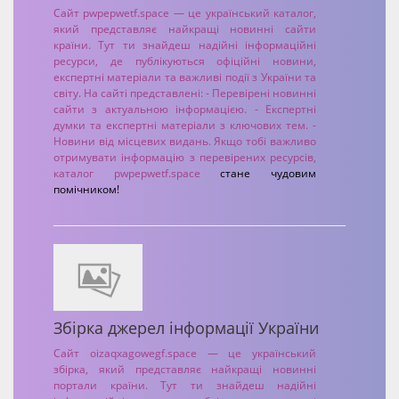
Сайт pwpepwetf.space — це український каталог,
який представляє найкращі новинні сайти
країни. Тут ти знайдеш надійні інформаційні
ресурси, де публікуються офіційні новини,
експертні матеріали та важливі події з України та
світу. На сайті представлені: - Перевірені новинні
сайти з актуальною інформацією. - Експертні
думки та експертні матеріали з ключових тем. -
Новини від місцевих видань. Якщо тобі важливо
отримувати інформацію з перевірених ресурсів,
каталог
pwpepwetf.space
стане чудовим
помічником!
Збірка джерел інформації України
Сайт oizaqxagowegf.space — це український
збірка, який представляє найкращі новинні
портали країни. Тут ти знайдеш надійні