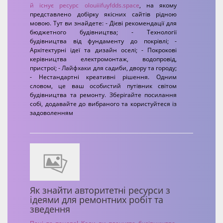
й існує ресурс
olouiiifuyfdds.space
, на якому
представлено добірку якісних сайтів рідною
мовою. Тут ви знайдете: - Дієві рекомендації для
бюджетного будівництва; - Технології
будівництва від фундаменту до покрівлі; -
Архітектурні ідеї та дизайн оселі; - Покрокові
керівництва електромонтаж, водопровід,
пристрої; - Лайфхаки для садиби, двору та городу;
- Нестандартні креативні рішення. Одним
словом, це ваш особистий путівник світом
будівництва та ремонту. Зберігайте посилання
собі, додавайте до вибраного та користуйтеся із
задоволенням
Як знайти авторитетні ресурси з
ідеями для ремонтних робіт та
зведення