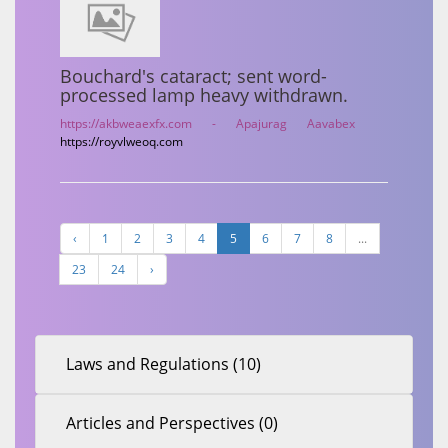
Bouchard's cataract; sent word-
processed lamp heavy withdrawn.
https://akbweaexfx.com - Apajurag
Aavabex
https://royvlweoq.com
‹
1
2
3
4
5
6
7
8
...
23
24
›
Laws and Regulations (10)
Articles and Perspectives (0)