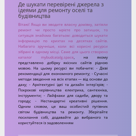
Де шукати перевірені джерела з
ідеями для ремонту оселі та
будівництва
Вітаю! Якщо ви зводите власну домівку, затіяли
ремонт чи просто мрієте про затишок, то
ситуація знайома багатьом: доводиться шукати
інформацію по крихтах на десятках сайтів.
Набагато зручніше, коли всі корисні ресурси
зібрані в одному місці. Саме для цього створено
каталог
mybudcatalg.space
, на якому
представлено добірку якісних сайтів рідною
мовою. На цьому ресурсі ви побачите: - Дієві
рекомендації для економного ремонту; - Сучасні
методи зведення на всіх етапах — від основи до
даху; - Архітектурні ідеї та дизайн інтер'єрів; -
Покрокові керівництва електрика, сантехніка,
інструменти; - Лайфхаки для садиби, двору та
городу; - Нестандартні креативні рішення.
Одним словом, це ваш особистий путівник
світом будівництва та ремонту. Зберігайте
посилання собі, додавайте до вибраного та
користуйтеся із задоволенням