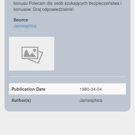
bonusu Polecam dla osób szukających bezpieczeństwa i
bonusów. Graj odpowiedzialnie!
Source
Jamesphica
Publication Date
1980-04-04
Author(s)
Jamesphica