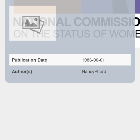
Publication Date
1986-00-01
Author(s)
NancyPhord