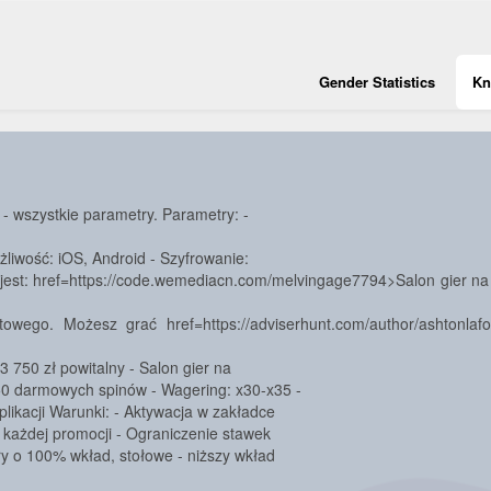
Gender Statistics
Kn
- wszystkie parametry. Parametry: -
liwość: iOS, Android - Szyfrowanie:
jest:
href=https://code.wemediacn.com/melvingage7794>Salon gier na 
portowego. Możesz grać
href=https://adviserhunt.com/author/ashtonla
3 750 zł powitalny - Salon gier na
50 darmowych spinów - Wagering: x30-x35 -
plikacji Warunki: - Aktywacja w zakładce
 każdej promocji - Ograniczenie stawek
y o 100% wkład, stołowe - niższy wkład