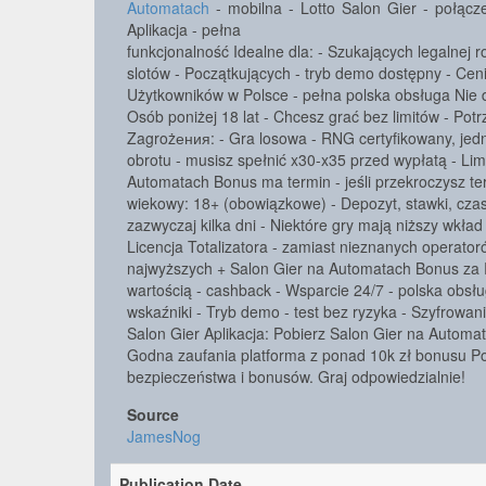
Automatach
- mobilna - Lotto Salon Gier - połącz
Aplikacja - pełna
funkcjonalność Idealne dla: - Szukających legalnej r
slotów - Początkujących - tryb demo dostępny - Cen
Użytkowników w Polsce - pełna polska obsługa Nie dl
Osób poniżej 18 lat - Chcesz grać bez limitów - Po
Zagrożения: - Gra losowa - RNG certyfikowany, je
obrotu - musisz spełnić x30-x35 przed wypłatą - Lim
Automatach Bonus ma termin - jeśli przekroczysz term
wiekowy: 18+ (obowiązkowe) - Depozyt, stawki, czas
zazwyczaj kilka dni - Niektóre gry mają niższy wkła
Licencja Totalizatora - zamiast nieznanych operator
najwyższych + Salon Gier na Automatach Bonus za R
wartością - cashback - Wsparcie 24/7 - polska obsł
wskaźniki - Tryb demo - test bez ryzyka - Szyfrowa
Salon Gier Aplikacja: Pobierz Salon Gier na Automat
Godna zaufania platforma z ponad 10k zł bonusu P
bezpieczeństwa i bonusów. Graj odpowiedzialnie!
Source
JamesNog
Publication Date