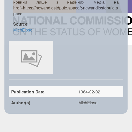
новини лише з надійних медіа на
href=https://newandlostdpuie.space/>newandlostdpuie.s
pace
Source
MichElose
Publication Date
1984-02-02
Author(s)
MichElose