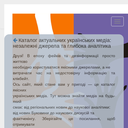
Toggl
navig
Каталог актуальних українських медіа:
незалежні джерела та глибока аналітика
Друзі! В епоху фейків та дезінформації просто
життєво
необхідно користуватися якісними джерелами, а не
витрачати час на недостовірну інформацію та
клікбейт.
Ось сайт, який стане вам у пригоді — це каталог
якісних
українських медіа. Тут можна знайти медіа на будь-
який
смак: від регіональних новин до наукової аналітики:
від новин Буковини до наукових дискусій та
фактчекінгу. Зберігайте це посилання, щоб
отримувати