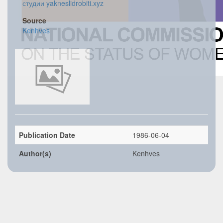
студии yakneslidrobiti.xyz
Source
Kenhves
Publication Date
1986-06-04
Author(s)
Kenhves